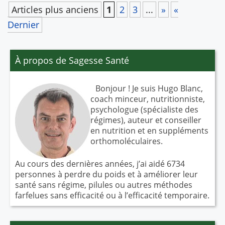
Post
Articles plus anciens
1
2
3
...
»
«
navigation
Dernier
À propos de Sagesse Santé
Bonjour ! Je suis Hugo Blanc,
coach minceur, nutritionniste,
psychologue (spécialiste des
régimes), auteur et conseiller
en nutrition et en suppléments
orthomoléculaires.
Au cours des dernières années, j’ai aidé 6734
personnes à perdre du poids et à améliorer leur
santé sans régime, pilules ou autres méthodes
farfelues sans efficacité ou à l’efficacité temporaire.