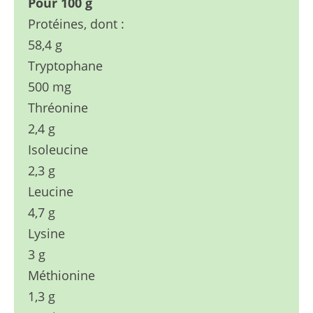
Pour 100 g
Protéines, dont :
58,4 g
Tryptophane
500 mg
Thréonine
2,4 g
Isoleucine
2,3 g
Leucine
4,7 g
Lysine
3 g
Méthionine
1,3 g