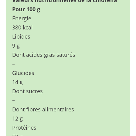
Valeurs nutritionnelles de la chlorella
Pour 100 g
Énergie
380 kcal
Lipides
9 g
Dont acides gras saturés
–
Glucides
14 g
Dont sucres
–
Dont fibres alimentaires
12 g
Protéines