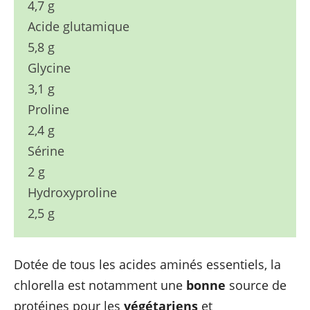
4,7 g
Acide glutamique
5,8 g
Glycine
3,1 g
Proline
2,4 g
Sérine
2 g
Hydroxyproline
2,5 g
Dotée de tous les acides aminés essentiels, la
chlorella est notamment une
bonne
source de
protéines pour les
végétariens
et