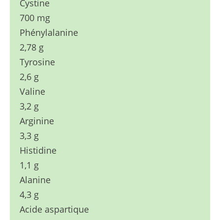
Cystine
700 mg
Phénylalanine
2,78 g
Tyrosine
2,6 g
Valine
3,2 g
Arginine
3,3 g
Histidine
1,1 g
Alanine
4,3 g
Acide aspartique