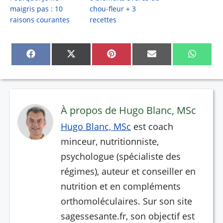
maigris pas : 10
chou-fleur + 3
raisons courantes
recettes
Share
Share
Share
Share
Share
on
on
on
on
on
Facebook
X
Pinterest
Email
Whats
(Twitter)
À propos de Hugo Blanc, MSc
Hugo Blanc, MSc
est coach
minceur, nutritionniste,
psychologue (spécialiste des
régimes), auteur et conseiller en
nutrition et en compléments
orthomoléculaires. Sur son site
sagessesante.fr, son objectif est