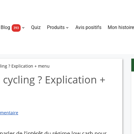
Blog
Quiz
Produits
Avis positifs
Mon histoire
393
ling ? Explication + menu
 cycling ? Explication +
mentaire
rler de l’intérêt du régime low carb pour