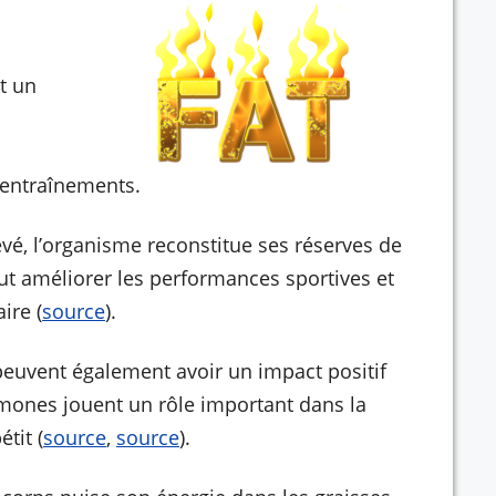
.
t un
 entraînements.
evé, l’organisme reconstitue ses réserves de
eut améliorer les performances sportives et
ire (
source
).
peuvent également avoir un impact positif
ormones jouent un rôle important dans la
tit (
source
,
source
).