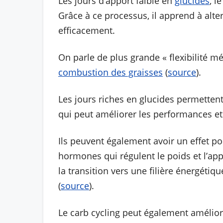
Les jours d’apport faible en
glucides
, l
Grâce à ce processus, il apprend à alte
efficacement.
On parle de plus grande « flexibilité mé
combustion des graisses
(
source
).
Les jours riches en glucides permettent
qui peut améliorer les performances et
Ils peuvent également avoir un effet posi
hormones qui régulent le poids et l’appé
la transition vers une filière énergétiq
(
source
).
Le carb cycling peut également améliorer 