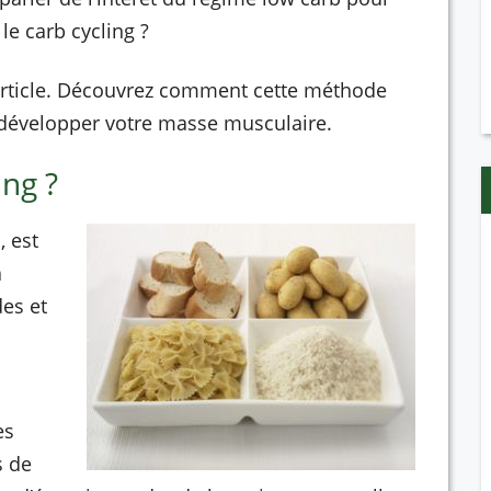
le carb cycling ?
 article. Découvrez comment cette méthode
 développer votre masse musculaire.
ing ?
, est
à
des et
es
s de