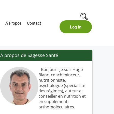
À Propos
Contact
Log In
À propos de Sagesse Santé
Bonjour ! Je suis Hugo
Blanc, coach minceur,
nutritionniste,
psychologue (spécialiste
des régimes), auteur et
conseiller en nutrition et
en suppléments
orthomoléculaires.