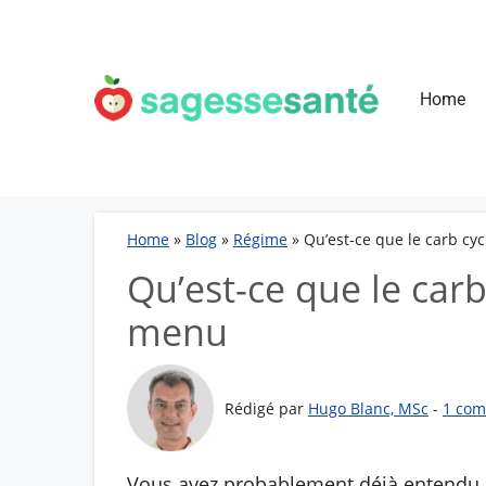
Aller
au
contenu
Home
Home
»
Blog
»
Régime
»
Qu’est-ce que le carb cyc
Qu’est-ce que le carb
menu
Rédigé par
Hugo Blanc, MSc
-
1 com
Vous avez probablement déjà entendu pa