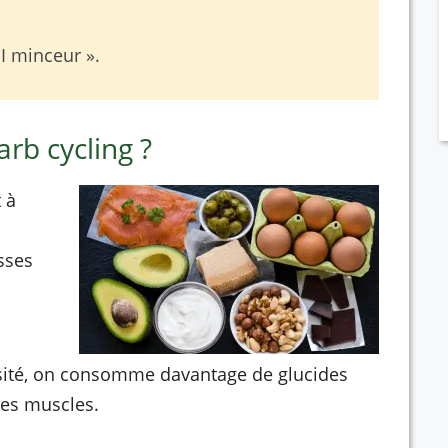
I minceur ».
rb cycling ?
 à
sses
nsité, on consomme davantage de glucides
ses muscles.